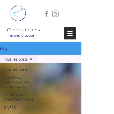
Clé des chiens
Fabienne Chaboud
Blog
Tous les posts
Tous les posts
HISTOIRES
COURTES D'UNE
EDUC CANIN
EDUCATION /
COMPORTEMENT
DIVERS