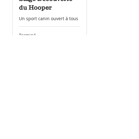
du Hooper
Un sport canin ouvert à tous
Terminé
60
60 €
euros
Voir l'ensemble de séances