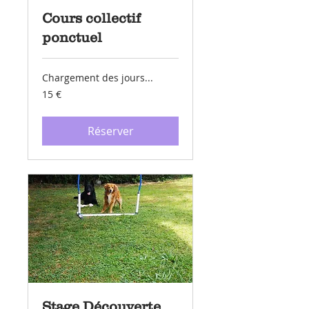
Cours collectif
ponctuel
Chargement des jours...
15
15 €
euros
Réserver
Stage Découverte