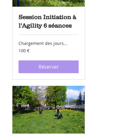
Session Initiation à
l'Agility 6 séances
Chargement des jours...
100
100 €
euros
Réserver