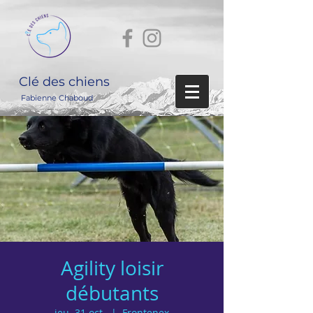
Clé des chiens
Fabienne Chaboud
Agility loisir
débutants
jeu. 31 oct.
  |  
Frontenex