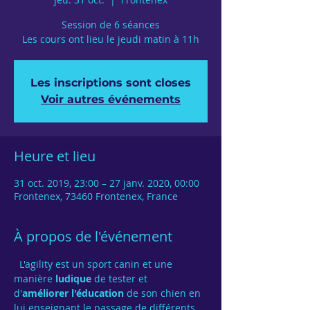
Session de 6 séances
Les cours ont lieu le jeudi matin à 11h
Les inscriptions sont closes
Voir autres événements
Heure et lieu
31 oct. 2019, 23:00 – 27 janv. 2020, 00:00
Frontenex, 73460 Frontenex, France
À propos de l'événement
  L'agility est un sport canin et une 
manière 
ludique
 de tester et 
d'
améliorer l'éducation
 de son chien en 
lui enseignant le passage de différents 