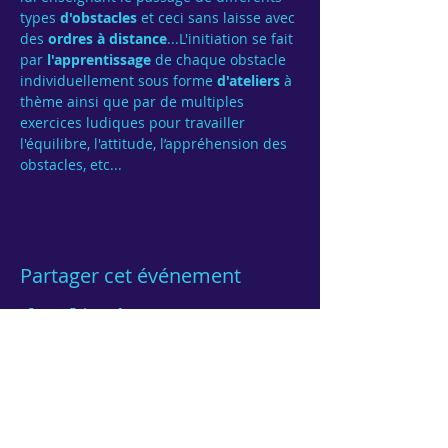
types 
d'obstacles
 et ceci sans laisse avec 
des 
ordres à distance
...L'initiation se fait 
par 
l'apprentissage
 de chaque obstacle 
individuellement sous forme 
d'ateliers
 à 
thème ainsi que par de multiples 
exercices ludiques pour travailler 
l'équilibre, l'attitude, l’appréhension des 
obstacles, etc...   
Partager cet événement