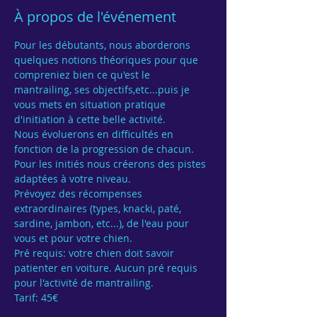
À propos de l'événement
Pour les débutants, nous aborderons 
quelques notions théoriques pour que 
compreniez bien ce qu'est le 
mantrailing, ses objectifs,etc...puis je 
vous mets en situation pratique 
d'initiation à cette belle activité. 
Nous évoluerons en difficultés en 
fonction de la progression de chacun.
Pour les initiés nous créerons des pistes 
adaptées à votre niveau.
Prévoyez des récompenses 
extraordinaires (types, knacki, paté, 
sardine, jambon, etc...), de l'eau pour 
vous et pour votre chien.
Pré requis: votre chien doit savoir 
patienter en voiture. Aucun pré requis 
pour l'activité de mantrailing. 
Tarif: 45€ 