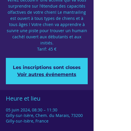
surprendre sur l'étendue des capacités
olfactives de votre chien! Le mantrailing
est ouvert à tous types de chiens et à
tous âges ! Votre chien va apprendre à
suivre une piste pour trouver un humain
caché! ouvert aux débutants et aux
initiés.
Tarif: 45 €
Les inscriptions sont closes
Voir autres événements
Heure et lieu
05 juin 2024, 08:30 – 11:30
Gilly-sur-Isère, Chem. du Marais, 73200
Gilly-sur-Isère, France