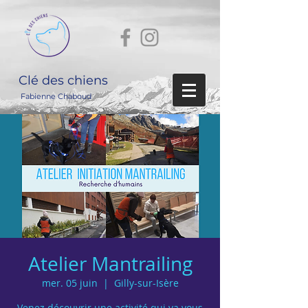
Clé des chiens
Fabienne Chaboud
Atelier Mantrailing
mer. 05 juin
  |  
Gilly-sur-Isère
Venez découvrir une activité qui va vous