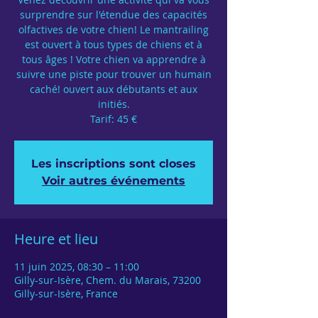
surprendre sur l'étendue des capacités
olfactives de votre chien! Le mantrailing
est ouvert à tous types de chiens et à
tous âges ! Votre chien va apprendre à
suivre une piste pour trouver un humain
caché! ouvert aux débutants et aux
initiés.
Tarif: 45 €
Les inscriptions sont closes
Voir autres événements
Heure et lieu
11 juin 2025, 08:30 – 11:00
Gilly-sur-Isère, Chem. du Marais, 73200
Gilly-sur-Isère, France