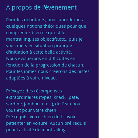
À propos de l'événement
Pour les débutants, nous aborderons 
quelques notions théoriques pour que 
compreniez bien ce qu'est le 
mantrailing, ses objectifs,etc...puis je 
vous mets en situation pratique 
d'initiation à cette belle activité. 
Nous évoluerons en difficultés en 
fonction de la progression de chacun.
Pour les initiés nous créerons des pistes 
adaptées à votre niveau.
Prévoyez des récompenses 
extraordinaires (types, knacki, paté, 
sardine, jambon, etc...), de l'eau pour 
vous et pour votre chien.
Pré requis: votre chien doit savoir 
patienter en voiture. Aucun pré requis 
pour l'activité de mantrailing. 