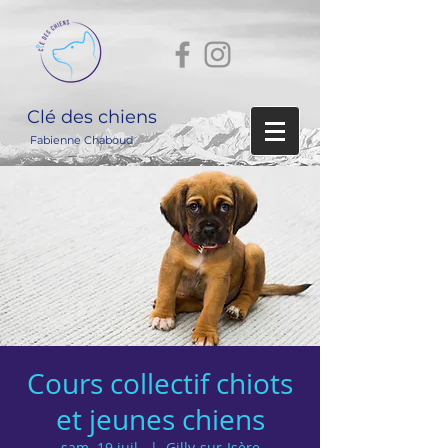
Clé des chiens
Fabienne Chaboud
Cours collectif chiots
et jeunes chiens
sam. 19 juil.
  |  
Gilly-sur-Isère