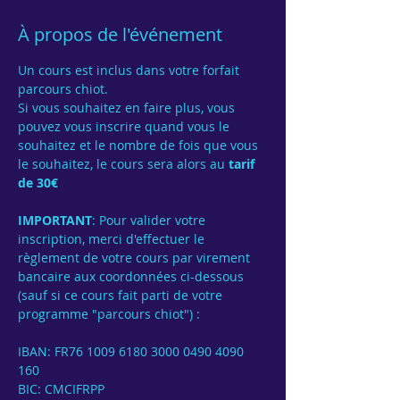
À propos de l'événement
Un cours est inclus dans votre forfait 
parcours chiot.
Si vous souhaitez en faire plus, vous 
pouvez vous inscrire quand vous le 
souhaitez et le nombre de fois que vous 
le souhaitez, le cours sera alors au 
tarif 
de 30€
IMPORTANT
: Pour valider votre 
inscription, merci d'effectuer le 
règlement de votre cours par virement 
bancaire aux coordonnées ci-dessous 
(sauf si ce cours fait parti de votre 
programme "parcours chiot") :
IBAN: FR76 1009 6180 3000 0490 4090 
160
BIC: CMCIFRPP