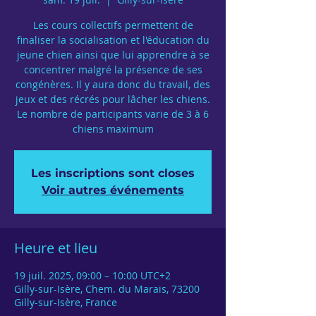
Les cours collectifs permettent de
finaliser la socialisation et l'éducation du
jeune chien ainsi que lui apprendre à se
concentrer malgré la présence de ses
congénères. Il y aura donc du travail, des
jeux et des récrés pour lâcher les chiens.
Le nombre de participants varie de 3 à 6
chiens maximum
Les inscriptions sont closes
Voir autres événements
Heure et lieu
19 juil. 2025, 09:00 – 10:00 UTC+2
Gilly-sur-Isère, Chem. du Marais, 73200
Gilly-sur-Isère, France