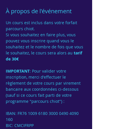
À propos de l'événement
Un cours est inclus dans votre forfait 
parcours chiot.
Si vous souhaitez en faire plus, vous 
pouvez vous inscrire quand vous le 
souhaitez et le nombre de fois que vous 
le souhaitez, le cours sera alors au 
tarif 
de 30€
IMPORTANT
: Pour valider votre 
inscription, merci d'effectuer le 
règlement de votre cours par virement 
bancaire aux coordonnées ci-dessous 
(sauf si ce cours fait parti de votre 
programme "parcours chiot") :
IBAN: FR76 1009 6180 3000 0490 4090 
160
BIC: CMCIFRPP