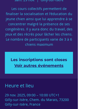
Les cours collectifs permettent de
finaliser la socialisation et l'éducation du
jeune chien ainsi que lui apprendre à se
concentrer malgré la présence de ses
congénères. Il y aura donc du travail, des
jeux et des récrés pour lâcher les chiens.
Le nombre de participants varie de 3 à 6
chiens maximum
Les inscriptions sont closes
Voir autres événements
Heure et lieu
29 nov. 2025, 09:00 – 10:00 UTC+1
Gilly-sur-Isère, Chem. du Marais, 73200
Gilly-sur-Isère, France