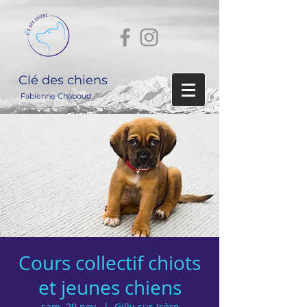
Clé des chiens
Fabienne Chaboud
Cours collectif chiots
et jeunes chiens
sam. 29 nov.
  |  
Gilly-sur-Isère