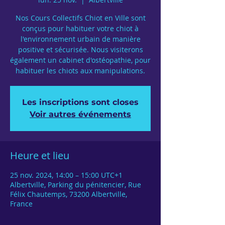
Nos Cours Collectifs Chiot en Ville sont
conçus pour habituer votre chiot à
l'environnement urbain de manière
positive et sécurisée. Nous visiterons
également un cabinet d'ostéopathie, pour
habituer les chiots aux manipulations.
Les inscriptions sont closes
Voir autres événements
Heure et lieu
25 nov. 2024, 14:00 – 15:00 UTC+1
Albertville, Parking du pénitencier, Rue
Félix Chautemps, 73200 Albertville,
France