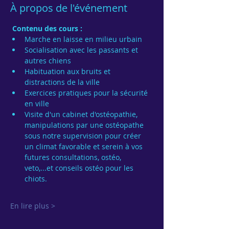
À propos de l'événement
Contenu des cours :
Marche en laisse en milieu urbain
Socialisation avec les passants et 
autres chiens
Habituation aux bruits et 
distractions de la ville
Exercices pratiques pour la sécurité 
en ville
Visite d'un cabinet d'ostéopathie, 
manipulations par une ostéopathe 
sous notre supervision pour créer 
un climat favorable et serein à vos 
futures consultations, ostéo, 
veto,...et conseils ostéo pour les 
chiots.
En lire plus >