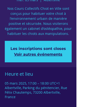
Nos Cours Collectifs Chiot en Ville sont
conçus pour habituer votre chiot à
l'environnement urbain de manière
positive et sécurisée. Nous visiterons
également un cabinet d'ostéopathie, pour
habituer les chiots aux manipulations.
Les inscriptions sont closes
Voir autres événements
Heure et lieu
05 mars 2025, 17:00 – 18:00 UTC+1
Albertville, Parking du pénitencier, Rue
Félix Chautemps, 73200 Albertville,
France