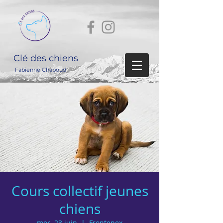
Clé des chiens
Fabienne Chaboud
Cours collectif jeunes
chiens
mer. 23 juin
  |  
Frontenex