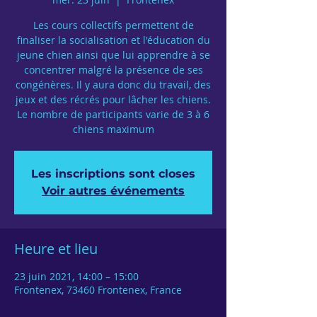
Les cours collectifs permettent de
finaliser la socialisation et l'éducation du
jeune chien ainsi que lui apprendre à se
concentrer malgré la présence de ses
congénères. Il y aura donc du travail, des
jeux et des récrés pour lâcher les chiens.
Le nombre de participants varie de 3 à 6
chiens maximum
Les inscriptions sont closes
Voir autres événements
Heure et lieu
23 juin 2021, 14:00 – 15:00
Frontenex, 73460 Frontenex, France