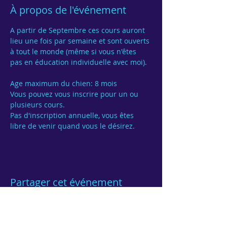
À propos de l'événement
A partir de Septembre ces cours auront 
lieu une fois par semaine et sont ouverts 
à tout le monde (même si vous n'êtes 
pas en éducation individuelle avec moi).

Age maximum du chien: 8 mois
Vous pouvez vous inscrire pour un ou 
Pas d'inscription annuelle, vous êtes 
Partager cet événement