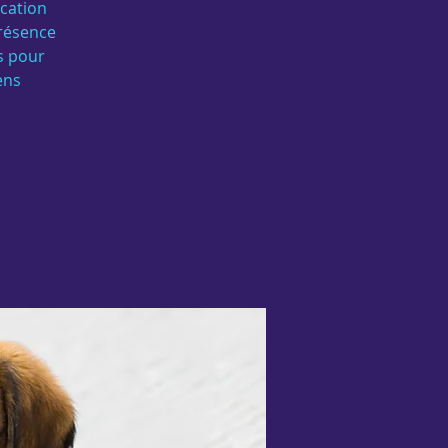
ucation
présence
és pour
ens