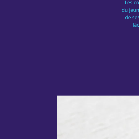
Les co
du jeun
de ses
lâ