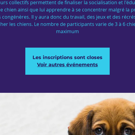
urs collectifs permettent de finaliser la socialisation et l'éd
e chien ainsi que lui apprendre à se concentrer malgré la 
 congénères. Il y aura donc du travail, des jeux et des récr
cher les chiens. Le nombre de participants varie de 3 à 6 chi
maximum
Les inscriptions sont closes
Voir autres événements