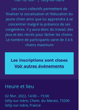
Les cours collectifs permettent de
finaliser la socialisation et l'éducation du
jeune chien ainsi que lui apprendre à se
concentrer malgré la présence de ses
congénères. Il y aura donc du travail, des
jeux et des récrés pour lâcher les chiens.
Le nombre de participants varie de 3 à 6
chiens maximum
Les inscriptions sont closes
Voir autres événements
Heure et lieu
02 févr. 2022, 14:00 – 15:00
Gilly-sur-Isère, Chem. du Marais, 73200
Gilly-sur-Isère, France