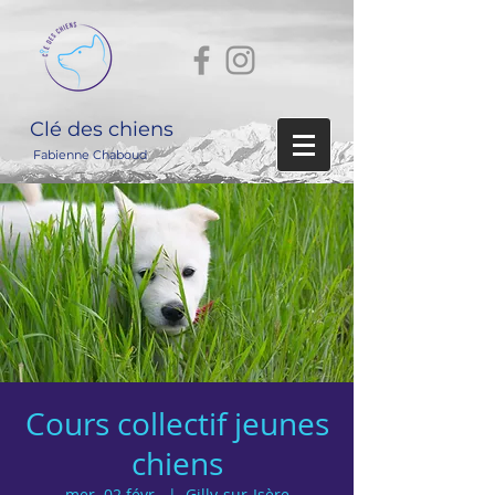
Clé des chiens
Fabienne Chaboud
Cours collectif jeunes
chiens
mer. 02 févr.
  |  
Gilly-sur-Isère