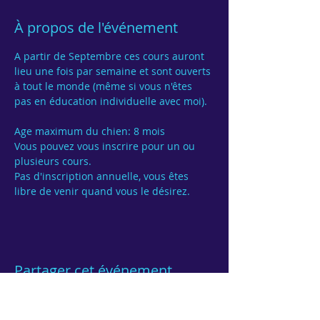
À propos de l'événement
A partir de Septembre ces cours auront 
lieu une fois par semaine et sont ouverts 
à tout le monde (même si vous n'êtes 
pas en éducation individuelle avec moi).

Age maximum du chien: 8 mois
Vous pouvez vous inscrire pour un ou 
Pas d'inscription annuelle, vous êtes 
Partager cet événement