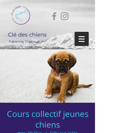
Clé des chiens
Fabienne Chaboud
Cours collectif jeunes
chiens
mer. 09 févr.
  |  
Gilly-sur-Isère