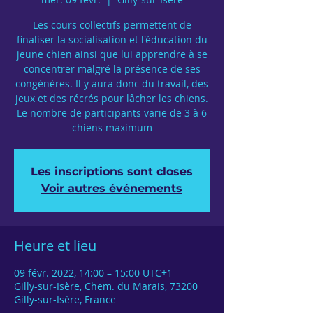
Les cours collectifs permettent de
finaliser la socialisation et l'éducation du
jeune chien ainsi que lui apprendre à se
concentrer malgré la présence de ses
congénères. Il y aura donc du travail, des
jeux et des récrés pour lâcher les chiens.
Le nombre de participants varie de 3 à 6
chiens maximum
Les inscriptions sont closes
Voir autres événements
Heure et lieu
09 févr. 2022, 14:00 – 15:00 UTC+1
Gilly-sur-Isère, Chem. du Marais, 73200
Gilly-sur-Isère, France