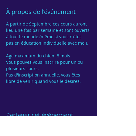
À propos de l'événement
A partir de Septembre ces cours auront 
lieu une fois par semaine et sont ouverts 
à tout le monde (même si vous n'êtes 
pas en éducation individuelle avec moi).

Age maximum du chien: 8 mois
Vous pouvez vous inscrire pour un ou 
Pas d'inscription annuelle, vous êtes 
Partager cet événement