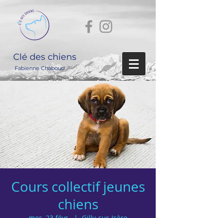
Clé des chiens
Fabienne Chaboud
Cours collectif jeunes
chiens
mer. 23 févr.
  |  
Gilly-sur-Isère