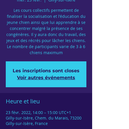
Les cours collectifs permettent de
finaliser la socialisation et l'éducation du
jeune chien ainsi que lui apprendre à se
concentrer malgré la présence de ses
congénères. Il y aura donc du travail, des
jeux et des récrés pour lâcher les chiens.
Le nombre de participants varie de 3 à 6
chiens maximum
Les inscriptions sont closes
Voir autres événements
Heure et lieu
23 févr. 2022, 14:00 – 15:00 UTC+1
Gilly-sur-Isère, Chem. du Marais, 73200
Gilly-sur-Isère, France