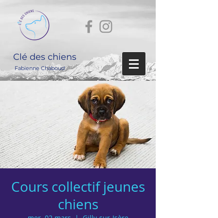
Clé des chiens
Fabienne Chaboud
Cours collectif jeunes
chiens
mer. 02 mars
  |  
Gilly-sur-Isère