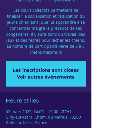
Les cours collectifs permettent de
finaliser la socialisation et l'éducation du
jeune chien ainsi que lui apprendre à se
concentrer malgré la présence de ses
congénères. Il y aura donc du travail, des
jeux et des récrés pour lâcher les chiens.
Le nombre de participants varie de 3 à 6
chiens maximum
Les inscriptions sont closes
Voir autres événements
Heure et lieu
02 mars 2022, 14:00 – 15:00 UTC+1
Gilly-sur-Isère, Chem. du Marais, 73200
Gilly-sur-Isère, France