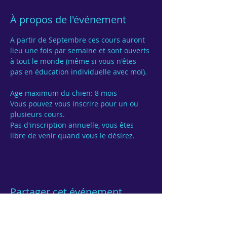
À propos de l'événement
A partir de Septembre ces cours auront 
lieu une fois par semaine et sont ouverts 
à tout le monde (même si vous n'êtes 
pas en éducation individuelle avec moi).

Age maximum du chien: 8 mois
Vous pouvez vous inscrire pour un ou 
Pas d'inscription annuelle, vous êtes 
Partager cet événement