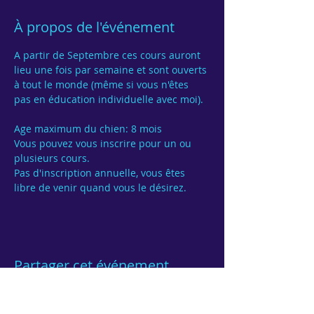
À propos de l'événement
A partir de Septembre ces cours auront 
lieu une fois par semaine et sont ouverts 
à tout le monde (même si vous n'êtes 
pas en éducation individuelle avec moi).

Age maximum du chien: 8 mois
Vous pouvez vous inscrire pour un ou 
Pas d'inscription annuelle, vous êtes 
Partager cet événement