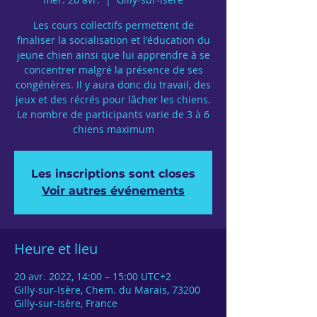
Les cours collectifs permettent de
finaliser la socialisation et l'éducation du
jeune chien ainsi que lui apprendre à se
concentrer malgré la présence de ses
congénères. Il y aura donc du travail, des
jeux et des récrés pour lâcher les chiens.
Le nombre de participants varie de 3 à 6
chiens maximum
Les inscriptions sont closes
Voir autres événements
Heure et lieu
20 avr. 2022, 14:00 – 15:00 UTC+2
Gilly-sur-Isère, Chem. du Marais, 73200
Gilly-sur-Isère, France