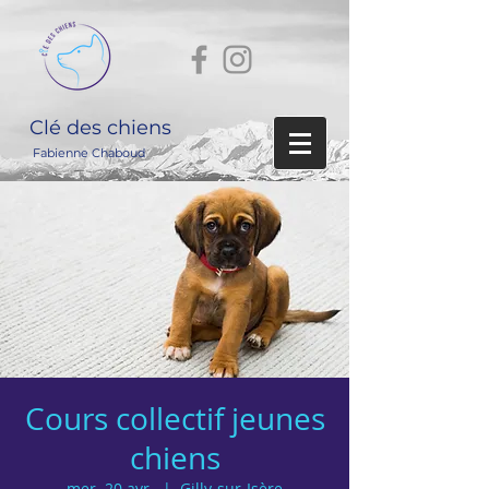
Clé des chiens
Fabienne Chaboud
Cours collectif jeunes
chiens
mer. 20 avr.
  |  
Gilly-sur-Isère