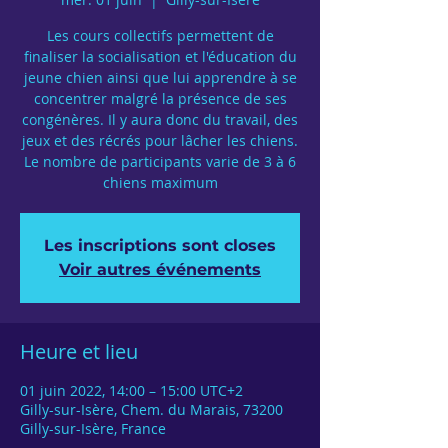
Les cours collectifs permettent de
finaliser la socialisation et l'éducation du
jeune chien ainsi que lui apprendre à se
concentrer malgré la présence de ses
congénères. Il y aura donc du travail, des
jeux et des récrés pour lâcher les chiens.
Le nombre de participants varie de 3 à 6
chiens maximum
Les inscriptions sont closes
Voir autres événements
Heure et lieu
01 juin 2022, 14:00 – 15:00 UTC+2
Gilly-sur-Isère, Chem. du Marais, 73200
Gilly-sur-Isère, France