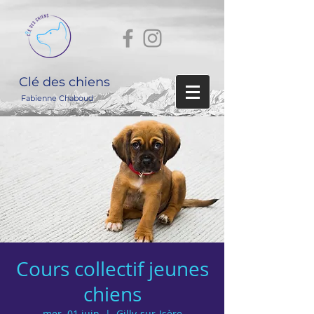
Clé des chiens
Fabienne Chaboud
Cours collectif jeunes
chiens
mer. 01 juin
  |  
Gilly-sur-Isère