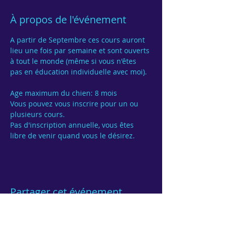
À propos de l'événement
A partir de Septembre ces cours auront 
lieu une fois par semaine et sont ouverts 
à tout le monde (même si vous n'êtes 
pas en éducation individuelle avec moi).

Age maximum du chien: 8 mois
Vous pouvez vous inscrire pour un ou 
Pas d'inscription annuelle, vous êtes 
Partager cet événement