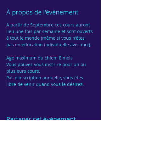
À propos de l'événement
A partir de Septembre ces cours auront 
lieu une fois par semaine et sont ouverts 
à tout le monde (même si vous n'êtes 
pas en éducation individuelle avec moi).

Age maximum du chien: 8 mois
Vous pouvez vous inscrire pour un ou 
Pas d'inscription annuelle, vous êtes 
Partager cet événement