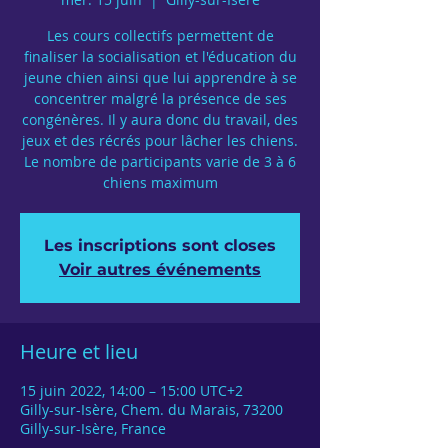
Les cours collectifs permettent de
finaliser la socialisation et l'éducation du
jeune chien ainsi que lui apprendre à se
concentrer malgré la présence de ses
congénères. Il y aura donc du travail, des
jeux et des récrés pour lâcher les chiens.
Le nombre de participants varie de 3 à 6
chiens maximum
Les inscriptions sont closes
Voir autres événements
Heure et lieu
15 juin 2022, 14:00 – 15:00 UTC+2
Gilly-sur-Isère, Chem. du Marais, 73200
Gilly-sur-Isère, France