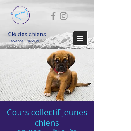
Clé des chiens
Fabienne Chaboud
Cours collectif jeunes
chiens
mer. 15 juin
  |  
Gilly-sur-Isère