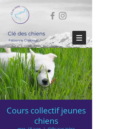
Clé des chiens
Fabienne Chaboud
Cours collectif jeunes
chiens
mer. 15 juin
  |  
Gilly-sur-Isère