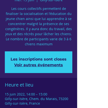
Les cours collectifs permettent de
finaliser la socialisation et l'éducation du
jeune chien ainsi que lui apprendre à se
concentrer malgré la présence de ses
congénères. Il y aura donc du travail, des
jeux et des récrés pour lâcher les chiens.
Le nombre de participants varie de 3 à 6
chiens maximum
Les inscriptions sont closes
Voir autres événements
Heure et lieu
15 juin 2022, 14:00 – 15:00
Gilly-sur-Isère, Chem. du Marais, 73200
Gilly-sur-Isère, France