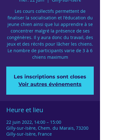
Les cours collectifs permettent de
finaliser la socialisation et l'éducation du
jeune chien ainsi que lui apprendre à se
concentrer malgré la présence de ses
congénères. Il y aura donc du travail, des
jeux et des récrés pour lâcher les chiens.
Le nombre de participants varie de 3 à 6
chiens maximum
Les inscriptions sont closes
Voir autres événements
Heure et lieu
22 juin 2022, 14:00 – 15:00
Gilly-sur-Isère, Chem. du Marais, 73200
Gilly-sur-Isère, France