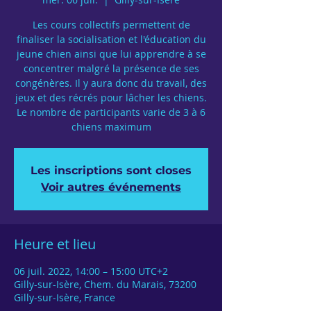
Les cours collectifs permettent de
finaliser la socialisation et l'éducation du
jeune chien ainsi que lui apprendre à se
concentrer malgré la présence de ses
congénères. Il y aura donc du travail, des
jeux et des récrés pour lâcher les chiens.
Le nombre de participants varie de 3 à 6
chiens maximum
Les inscriptions sont closes
Voir autres événements
Heure et lieu
06 juil. 2022, 14:00 – 15:00 UTC+2
Gilly-sur-Isère, Chem. du Marais, 73200
Gilly-sur-Isère, France