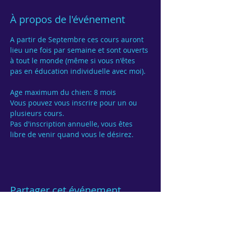
À propos de l'événement
A partir de Septembre ces cours auront 
lieu une fois par semaine et sont ouverts 
à tout le monde (même si vous n'êtes 
pas en éducation individuelle avec moi).

Age maximum du chien: 8 mois
Vous pouvez vous inscrire pour un ou 
Pas d'inscription annuelle, vous êtes 
Partager cet événement