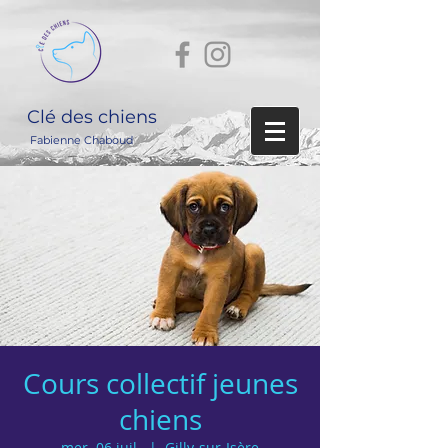
Clé des chiens
Fabienne Chaboud
Cours collectif jeunes
chiens
mer. 06 juil.
  |  
Gilly-sur-Isère