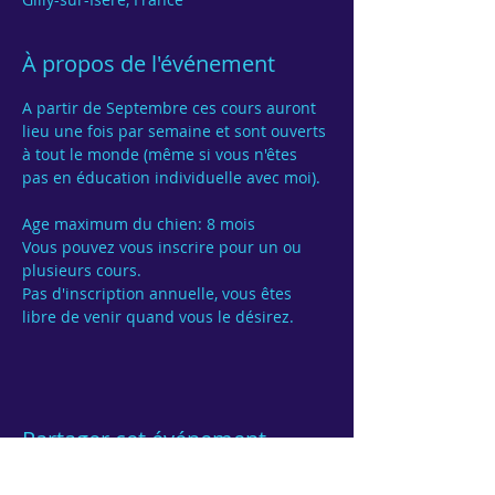
À propos de l'événement
A partir de Septembre ces cours auront 
lieu une fois par semaine et sont ouverts 
à tout le monde (même si vous n'êtes 
pas en éducation individuelle avec moi).

Age maximum du chien: 8 mois
Vous pouvez vous inscrire pour un ou 
Pas d'inscription annuelle, vous êtes 
Partager cet événement