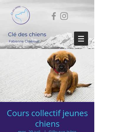
Clé des chiens
Fabienne Chaboud
Cours collectif jeunes
chiens
mer. 20 juil.
  |  
Gilly-sur-Isère