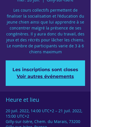
Les cours collectifs permettent de
finaliser la socialisation et l'éducation du
jeune chien ainsi que lui apprendre à se
concentrer malgré la présence de ses
congénères. Il y aura donc du travail, des
jeux et des récrés pour lâcher les chiens.
Le nombre de participants varie de 3 à 6
chiens maximum
Les inscriptions sont closes
Voir autres événements
Heure et lieu
20 juil. 2022, 14:00 UTC+2 – 21 juil. 2022,
15:00 UTC+2
Gilly-sur-Isère, Chem. du Marais, 73200
Gilly-sur-Isère, France