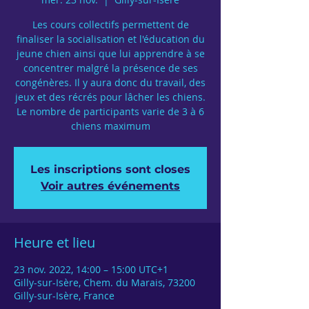
Les cours collectifs permettent de
finaliser la socialisation et l'éducation du
jeune chien ainsi que lui apprendre à se
concentrer malgré la présence de ses
congénères. Il y aura donc du travail, des
jeux et des récrés pour lâcher les chiens.
Le nombre de participants varie de 3 à 6
chiens maximum
Les inscriptions sont closes
Voir autres événements
Heure et lieu
23 nov. 2022, 14:00 – 15:00 UTC+1
Gilly-sur-Isère, Chem. du Marais, 73200
Gilly-sur-Isère, France