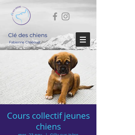
Clé des chiens
Fabienne Chaboud
Cours collectif jeunes
chiens
mer. 23 nov.
  |  
Gilly-sur-Isère