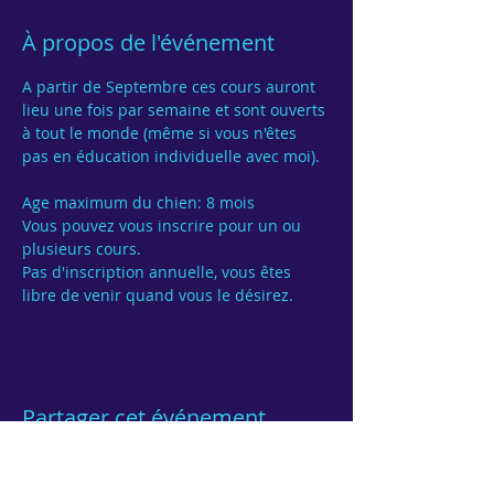
À propos de l'événement
A partir de Septembre ces cours auront 
lieu une fois par semaine et sont ouverts 
à tout le monde (même si vous n'êtes 
pas en éducation individuelle avec moi).

Age maximum du chien: 8 mois
Vous pouvez vous inscrire pour un ou 
Pas d'inscription annuelle, vous êtes 
Partager cet événement