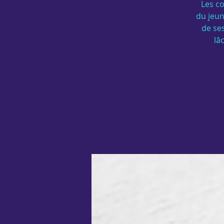
Les co
du jeun
de ses
lâ