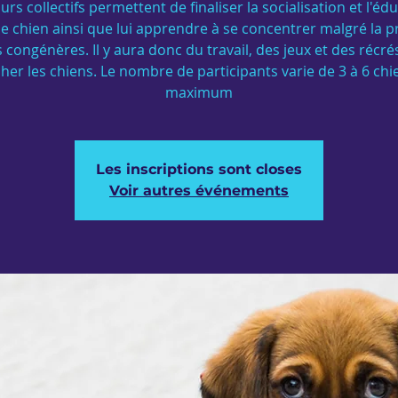
urs collectifs permettent de finaliser la socialisation et l'éd
e chien ainsi que lui apprendre à se concentrer malgré la 
 congénères. Il y aura donc du travail, des jeux et des récr
cher les chiens. Le nombre de participants varie de 3 à 6 chi
maximum
Les inscriptions sont closes
Voir autres événements