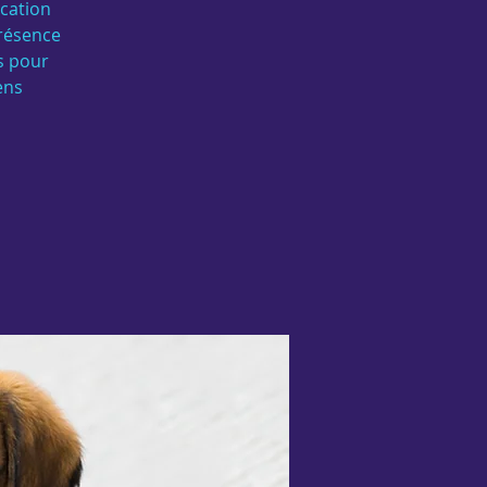
ucation
présence
és pour
ens