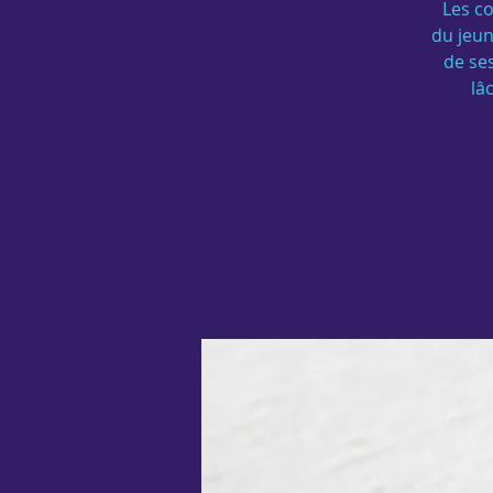
Les co
du jeun
de ses
lâ