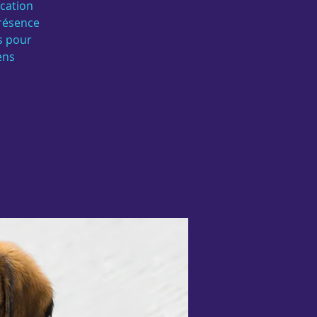
ucation
présence
és pour
ens