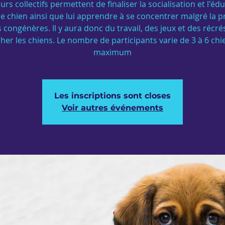
urs collectifs permettent de finaliser la socialisation et l'éd
e chien ainsi que lui apprendre à se concentrer malgré la 
 congénères. Il y aura donc du travail, des jeux et des récr
cher les chiens. Le nombre de participants varie de 3 à 6 chi
maximum
Les inscriptions sont closes
Voir autres événements