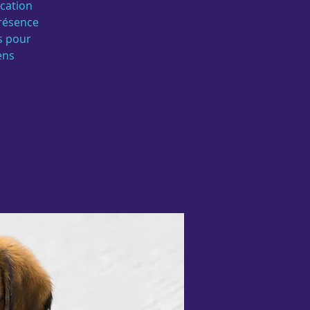
ucation
présence
és pour
ens