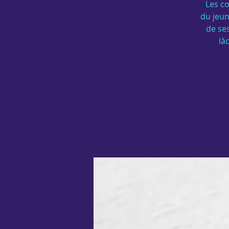
Les co
du jeun
de ses
lâ