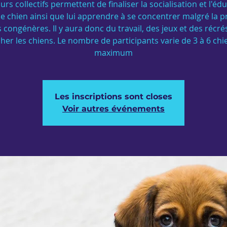
urs collectifs permettent de finaliser la socialisation et l'éd
e chien ainsi que lui apprendre à se concentrer malgré la 
 congénères. Il y aura donc du travail, des jeux et des récr
cher les chiens. Le nombre de participants varie de 3 à 6 chi
maximum
Les inscriptions sont closes
Voir autres événements