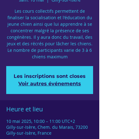
Les cours collectifs permettent de
finaliser la socialisation et l'éducation du
jeune chien ainsi que lui apprendre à se
concentrer malgré la présence de ses
congénères. Il y aura donc du travail, des
jeux et des récrés pour lâcher les chiens.
Le nombre de participants varie de 3 à 6
chiens maximum
Les inscriptions sont closes
Voir autres événements
Heure et lieu
10 mai 2025, 10:00 – 11:00 UTC+2
Gilly-sur-Isère, Chem. du Marais, 73200
Gilly-sur-Isère, France