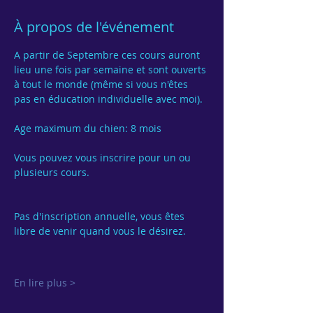
À propos de l'événement
A partir de Septembre ces cours auront 
lieu une fois par semaine et sont ouverts 
à tout le monde (même si vous n'êtes 
pas en éducation individuelle avec moi).

Age maximum du chien: 8 mois
Vous pouvez vous inscrire pour un ou 
Pas d'inscription annuelle, vous êtes 
En lire plus >