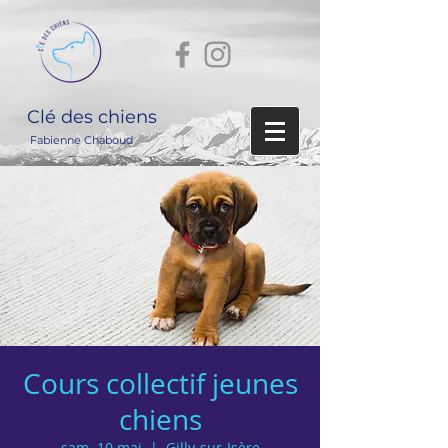
Clé des chiens
Fabienne Chaboud
Cours collectif jeunes
chiens
sam. 10 mai
  |  
Gilly-sur-Isère