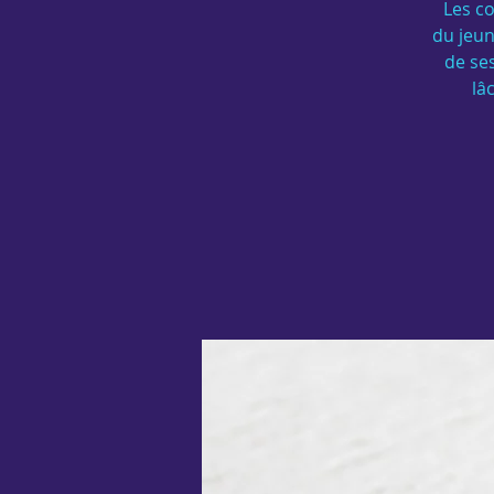
Les co
du jeun
de ses
lâ