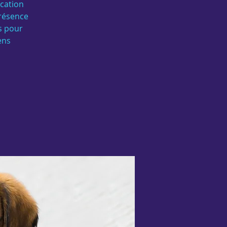
ucation
présence
és pour
ens