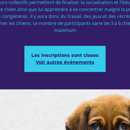
urs collectifs permettent de finaliser la socialisation et l'éd
e chien ainsi que lui apprendre à se concentrer malgré la 
 congénères. Il y aura donc du travail, des jeux et des récr
cher les chiens. Le nombre de participants varie de 3 à 6 chi
maximum
Les inscriptions sont closes
Voir autres événements