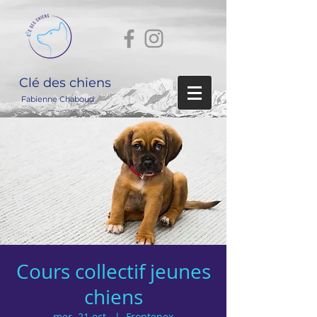
Clé des chiens
Fabienne Chaboud
Cours collectif jeunes
chiens
mer. 21 oct.
  |  
Frontenex