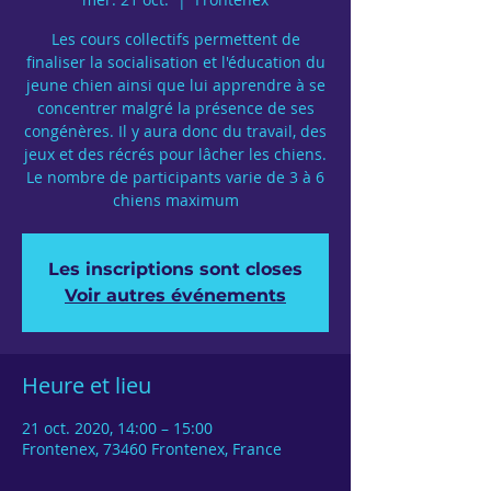
Les cours collectifs permettent de
finaliser la socialisation et l'éducation du
jeune chien ainsi que lui apprendre à se
concentrer malgré la présence de ses
congénères. Il y aura donc du travail, des
jeux et des récrés pour lâcher les chiens.
Le nombre de participants varie de 3 à 6
chiens maximum
Les inscriptions sont closes
Voir autres événements
Heure et lieu
21 oct. 2020, 14:00 – 15:00
Frontenex, 73460 Frontenex, France