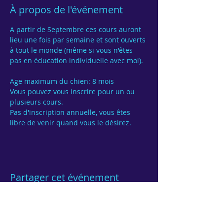
À propos de l'événement
A partir de Septembre ces cours auront 
lieu une fois par semaine et sont ouverts 
à tout le monde (même si vous n'êtes 
pas en éducation individuelle avec moi).

Age maximum du chien: 8 mois
Vous pouvez vous inscrire pour un ou 
Pas d'inscription annuelle, vous êtes 
Partager cet événement