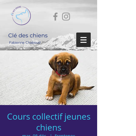
Clé des chiens
Fabienne Chaboud
Cours collectif jeunes
chiens
mar. 08 déc.
  |  
Frontenex