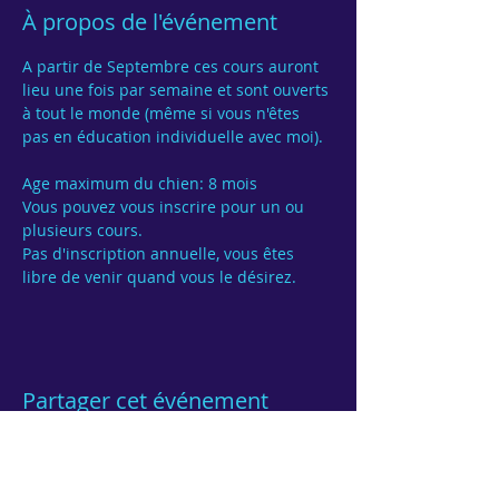
À propos de l'événement
A partir de Septembre ces cours auront 
lieu une fois par semaine et sont ouverts 
à tout le monde (même si vous n'êtes 
pas en éducation individuelle avec moi).

Age maximum du chien: 8 mois
Vous pouvez vous inscrire pour un ou 
Pas d'inscription annuelle, vous êtes 
Partager cet événement