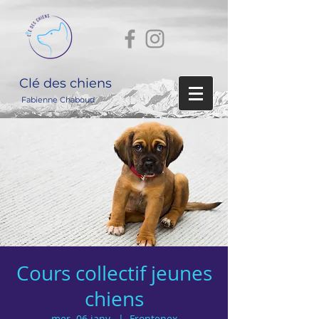
Clé des chiens
Fabienne Chaboud
Cours collectif jeunes
chiens
mer. 06 janv.
  |  
Frontenex