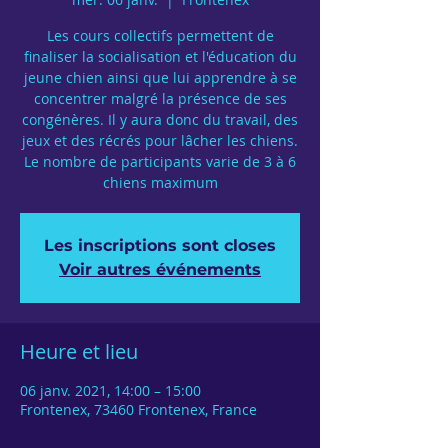
Les cours collectifs permettent de
finaliser la socialisation et l'éducation du
jeune chien ainsi que lui apprendre à se
concentrer malgré la présence de ses
congénères. Il y aura donc du travail, des
jeux et des récrés pour lâcher les chiens.
Le nombre de participants varie de 3 à 6
chiens maximum
Les inscriptions sont closes
Voir autres événements
Heure et lieu
06 janv. 2021, 14:00 – 15:00
Frontenex, 73460 Frontenex, France