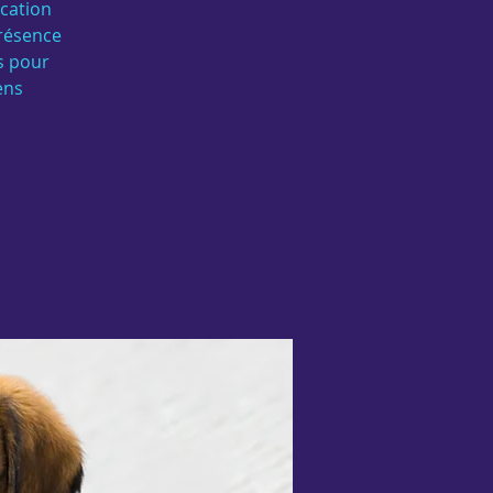
ucation
présence
és pour
ens