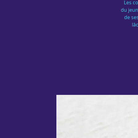
Les co
du jeun
de ses
lâ