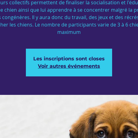
urs collectifs permettent de finaliser la socialisation et l'éd
e chien ainsi que lui apprendre à se concentrer malgré la 
 congénères. Il y aura donc du travail, des jeux et des récr
cher les chiens. Le nombre de participants varie de 3 à 6 chi
maximum
Les inscriptions sont closes
Voir autres événements