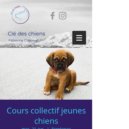
Clé des chiens
Fabienne Chaboud
Cours collectif jeunes
chiens
mer. 21 avr.
  |  
Frontenex