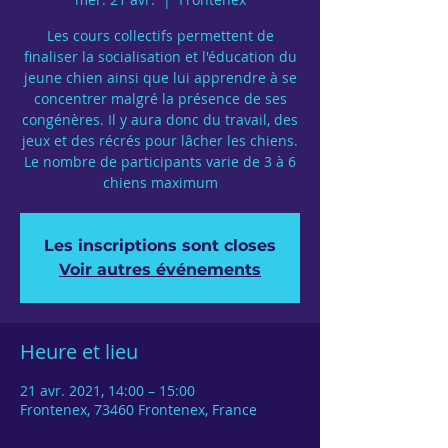
Les cours collectifs permettent de
finaliser la socialisation et l'éducation du
jeune chien ainsi que lui apprendre à se
concentrer malgré la présence de ses
congénères. Il y aura donc du travail, des
jeux et des récrés pour lâcher les chiens.
Le nombre de participants varie de 3 à 6
chiens maximum
Les inscriptions sont closes
Voir autres événements
Heure et lieu
21 avr. 2021, 14:00 – 15:00
Frontenex, 73460 Frontenex, France