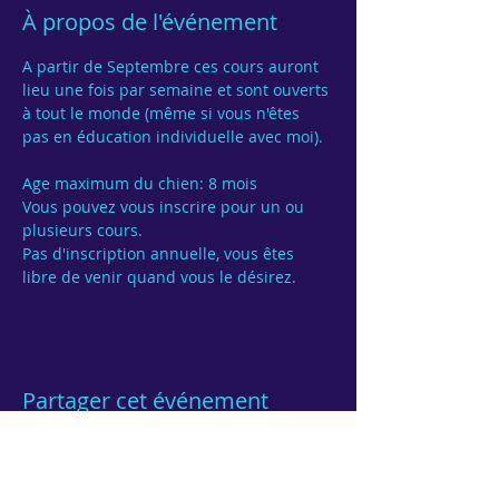
À propos de l'événement
A partir de Septembre ces cours auront 
lieu une fois par semaine et sont ouverts 
à tout le monde (même si vous n'êtes 
pas en éducation individuelle avec moi).

Age maximum du chien: 8 mois
Vous pouvez vous inscrire pour un ou 
Pas d'inscription annuelle, vous êtes 
Partager cet événement