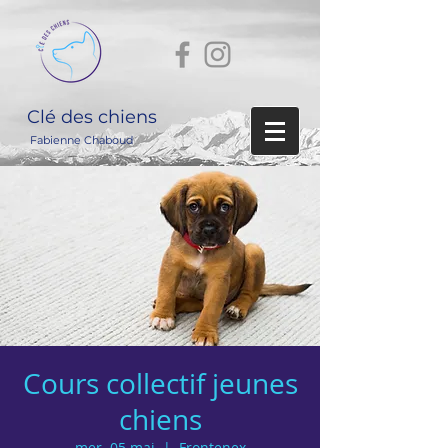
Clé des chiens
Fabienne Chaboud
Cours collectif jeunes
chiens
mer. 05 mai
  |  
Frontenex