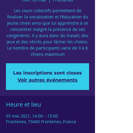
Les cours collectifs permettent de
finaliser la socialisation et l'éducation du
jeune chien ainsi que lui apprendre à se
concentrer malgré la présence de ses
congénères. Il y aura donc du travail, des
jeux et des récrés pour lâcher les chiens.
Le nombre de participants varie de 3 à 6
chiens maximum
Les inscriptions sont closes
Voir autres événements
Heure et lieu
05 mai 2021, 14:00 – 15:00
Frontenex, 73460 Frontenex, France