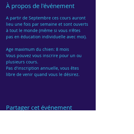
À propos de l'événement
A partir de Septembre ces cours auront 
lieu une fois par semaine et sont ouverts 
à tout le monde (même si vous n'êtes 
pas en éducation individuelle avec moi).

Age maximum du chien: 8 mois
Vous pouvez vous inscrire pour un ou 
Pas d'inscription annuelle, vous êtes 
Partager cet événement