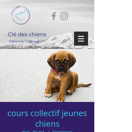
Clé des chiens
Fabienne Chaboud
cours collectif jeunes
chiens
mer. 30 oct.
  |  
Frontenex