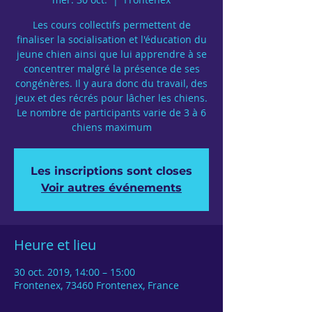
Les cours collectifs permettent de
finaliser la socialisation et l'éducation du
jeune chien ainsi que lui apprendre à se
concentrer malgré la présence de ses
congénères. Il y aura donc du travail, des
jeux et des récrés pour lâcher les chiens.
Le nombre de participants varie de 3 à 6
chiens maximum
Les inscriptions sont closes
Voir autres événements
Heure et lieu
30 oct. 2019, 14:00 – 15:00
Frontenex, 73460 Frontenex, France