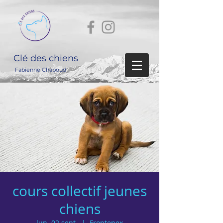
Clé des chiens
Fabienne Chaboud
cours collectif jeunes
chiens
lun. 02 sept.
  |  
Frontenex