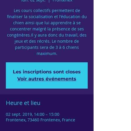
Les cours collectifs permettent de
finaliser la socialisation et l'éducation du
chien ainsi que lui apprendre à se
concentrer malgré la présence de ses
congénères.Il y aura donc du travail, des
jeux et des récrés. Le nombre de
participants sera de 3 à 6 chiens
maximum.
Les inscriptions sont closes
Voir autres événements
Heure et lieu
02 sept. 2019, 14:00 – 15:00
Frontenex, 73460 Frontenex, France