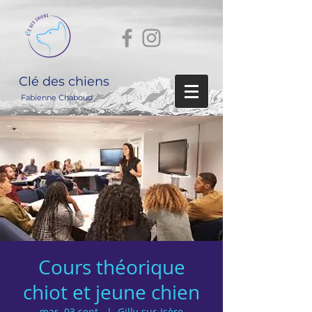
Clé des chiens
Fabienne Chaboud
Cours théorique
chiot et jeune chien
mar. 03 sept.
  |  
Gilly-sur-Isère