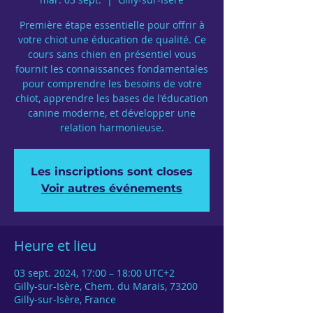
Première étape essentielle pour offrir à
votre chiot une éducation de qualité. Ce
cours sans chien en présentiel vous
fournit les connaissances fondamentales
pour comprendre les besoins de votre
chiot, apprendre les bases de l'éducation
canine moderne, et développer une
relation harmonieuse.
Les inscriptions sont closes
Voir autres événements
Heure et lieu
03 sept. 2024, 17:00 – 18:00 UTC+2
Gilly-sur-Isère, Chem. du Marais, 73200
Gilly-sur-Isère, France