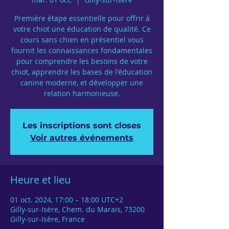
Première étape essentielle pour offrir à
votre chiot une éducation de qualité. Ce
cours sans chien en présentiel vous
fournit les connaissances fondamentales
pour comprendre les besoins de votre
chiot, apprendre les bases de l'éducation
canine moderne, et développer une
relation harmonieuse.
Les inscriptions sont closes
Voir autres événements
Heure et lieu
01 oct. 2024, 17:00 – 18:00 UTC+2
Gilly-sur-Isère, Chem. du Marais, 73200
Gilly-sur-Isère, France