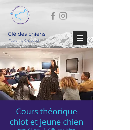
Clé des chiens
Fabienne Chaboud
Cours théorique
chiot et jeune chien
mar. 01 oct.
  |  
Gilly-sur-Isère