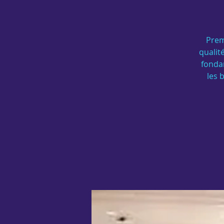
Prem
qualit
fonda
les 