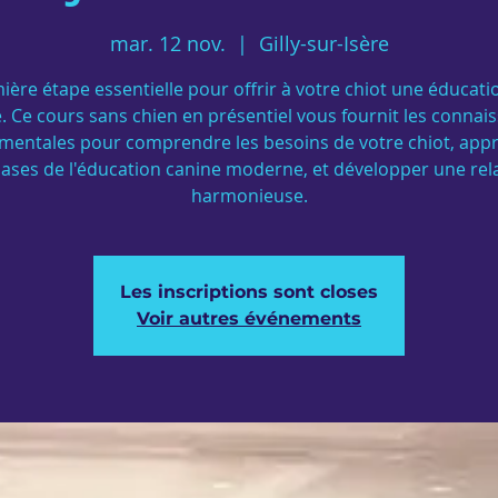
mar. 12 nov.
  |  
Gilly-sur-Isère
ière étape essentielle pour offrir à votre chiot une éducati
é. Ce cours sans chien en présentiel vous fournit les connai
mentales pour comprendre les besoins de votre chiot, app
bases de l'éducation canine moderne, et développer une rel
harmonieuse.
Les inscriptions sont closes
Voir autres événements