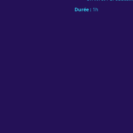
Durée :
1h
Objectif :
Vous équiper des
terrain pour les cours pra
Inscrivez-vous dès mainte
Tarif:
40€