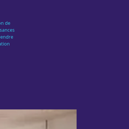
on de
ssances
rendre
ation