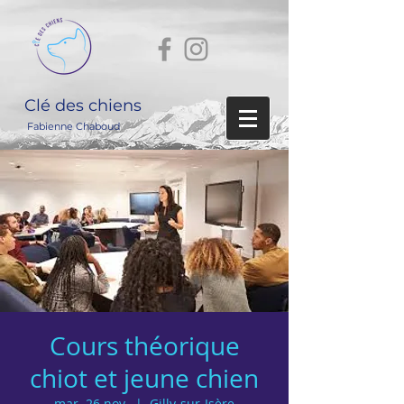
Clé des chiens
Fabienne Chaboud
Cours théorique
chiot et jeune chien
mar. 26 nov.
  |  
Gilly-sur-Isère