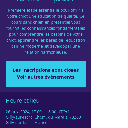
Première étape essentielle pour offrir à
votre chiot une éducation de qualité. Ce
cours sans chien en présentiel vous
fournit les connaissances fondamentales
pour comprendre les besoins de votre
chiot, apprendre les bases de l'éducation
canine moderne, et développer une
relation harmonieuse.
Les inscriptions sont closes
Voir autres événements
Heure et lieu
26 nov. 2024, 17:00 – 18:00 UTC+1
Gilly-sur-Isère, Chem. du Marais, 73200
Gilly-sur-Isère, France