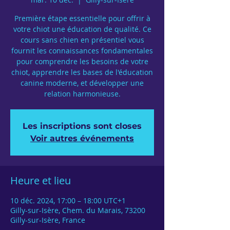
Première étape essentielle pour offrir à
votre chiot une éducation de qualité. Ce
cours sans chien en présentiel vous
fournit les connaissances fondamentales
pour comprendre les besoins de votre
chiot, apprendre les bases de l'éducation
canine moderne, et développer une
relation harmonieuse.
Les inscriptions sont closes
Voir autres événements
Heure et lieu
10 déc. 2024, 17:00 – 18:00 UTC+1
Gilly-sur-Isère, Chem. du Marais, 73200
Gilly-sur-Isère, France