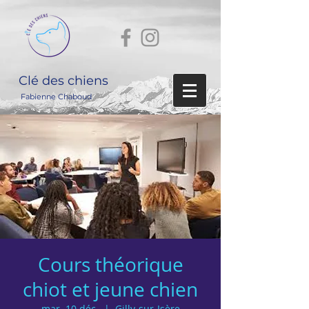
Clé des chiens
Fabienne Chaboud
Cours théorique
chiot et jeune chien
mar. 10 déc.
  |  
Gilly-sur-Isère