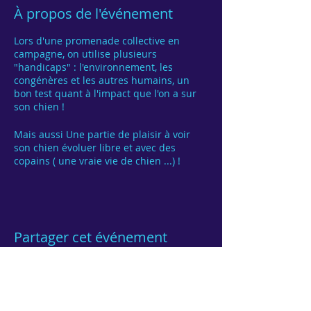
À propos de l'événement
Lors d'une promenade collective en
campagne, on utilise plusieurs
"handicaps" : l'environnement, les
congénères et les autres humains, un
bon test quant à l'impact que l'on a sur
son chien !
Mais aussi Une partie de plaisir à voir
son chien évoluer libre et avec des
copains ( une vraie vie de chien ...) !
Partager cet événement