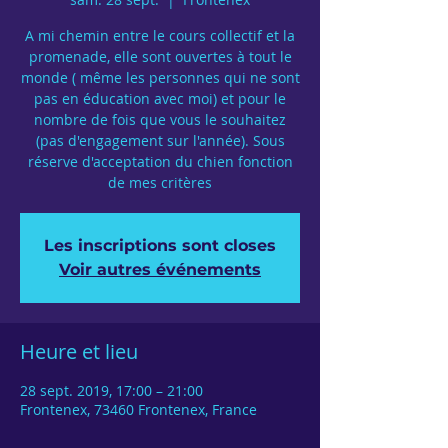
A mi chemin entre le cours collectif et la
promenade, elle sont ouvertes à tout le
monde ( même les personnes qui ne sont
pas en éducation avec moi) et pour le
nombre de fois que vous le souhaitez
(pas d'engagement sur l'année). Sous
réserve d'acceptation du chien fonction
de mes critères
Les inscriptions sont closes
Voir autres événements
Heure et lieu
28 sept. 2019, 17:00 – 21:00
Frontenex, 73460 Frontenex, France