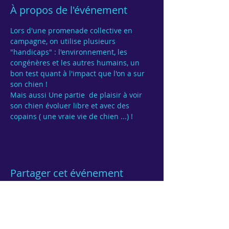
À propos de l'événement
Lors d'une promenade collective en 
campagne, on utilise plusieurs 
"handicaps" : l'environnement, les 
congénères et les autres humains, un 
bon test quant à l'impact que l'on a sur 
Mais aussi Une partie  de plaisir à voir 
son chien évoluer libre et avec des 
Partager cet événement