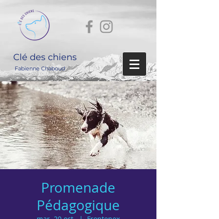
Clé des chiens
Fabienne Chaboud
Promenade
Pédagogique
mar. 20 oct.
  |  
Frontenex