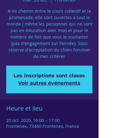
A mi chemin entre le cours collectif et la
promenade, elle sont ouvertes à tout le
monde ( même les personnes qui ne sont
pas en éducation avec moi) et pour le
nombre de fois que vous le souhaitez
(pas d'engagement sur l'année). Sous
réserve d'acceptation du chien fonction
de mes critères
Les inscriptions sont closes
Voir autres événements
Heure et lieu
20 oct. 2020, 16:00 – 17:00
Frontenex, 73460 Frontenex, France