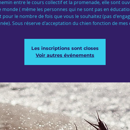
hemin entre le cours collectif et la promenade, elle sont ouv
le monde ( même les personnes qui ne sont pas en éducatio
t pour le nombre de fois que vous le souhaitez (pas d'eng
nnée). Sous réserve d'acceptation du chien fonction de mes 
Les inscriptions sont closes
Voir autres événements