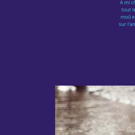
A mi c
tout 
moi) e
sur l'a