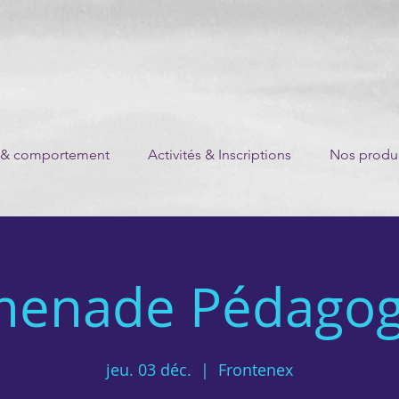
 & comportement
Activités & Inscriptions
Nos produi
menade Pédagog
jeu. 03 déc.
  |  
Frontenex