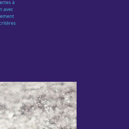
ertes à
n avec
agement
critères