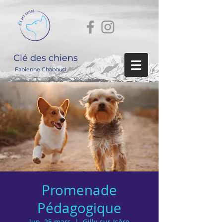
Clé des chiens
Fabienne Chaboud
Promenade
Pédagogique
lun. 25 mars
  |  
Gilly-sur-Isère