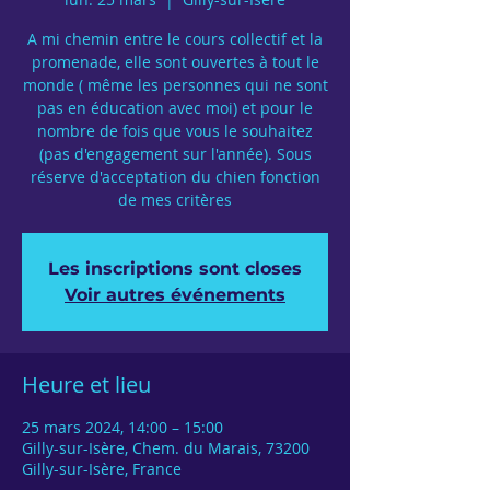
A mi chemin entre le cours collectif et la
promenade, elle sont ouvertes à tout le
monde ( même les personnes qui ne sont
pas en éducation avec moi) et pour le
nombre de fois que vous le souhaitez
(pas d'engagement sur l'année). Sous
réserve d'acceptation du chien fonction
de mes critères
Les inscriptions sont closes
Voir autres événements
Heure et lieu
25 mars 2024, 14:00 – 15:00
Gilly-sur-Isère, Chem. du Marais, 73200
Gilly-sur-Isère, France