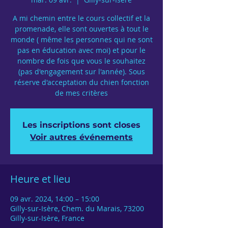
A mi chemin entre le cours collectif et la
promenade, elle sont ouvertes à tout le
monde ( même les personnes qui ne sont
pas en éducation avec moi) et pour le
nombre de fois que vous le souhaitez
(pas d'engagement sur l'année). Sous
réserve d'acceptation du chien fonction
de mes critères
Les inscriptions sont closes
Voir autres événements
Heure et lieu
09 avr. 2024, 14:00 – 15:00
Gilly-sur-Isère, Chem. du Marais, 73200
Gilly-sur-Isère, France