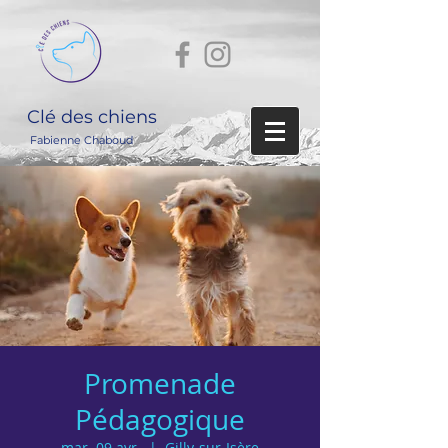
Clé des chiens
Fabienne Chaboud
Promenade
Pédagogique
mar. 09 avr.
  |  
Gilly-sur-Isère