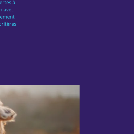
ertes à
n avec
agement
critères