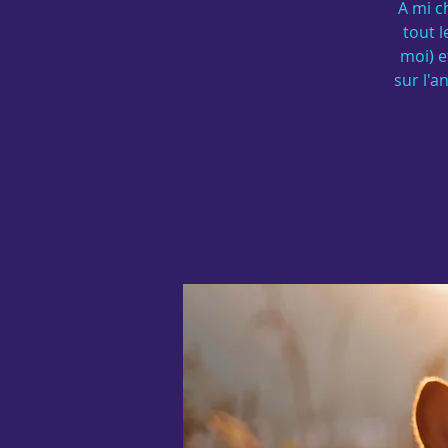
A mi c
tout 
moi) e
sur l'a