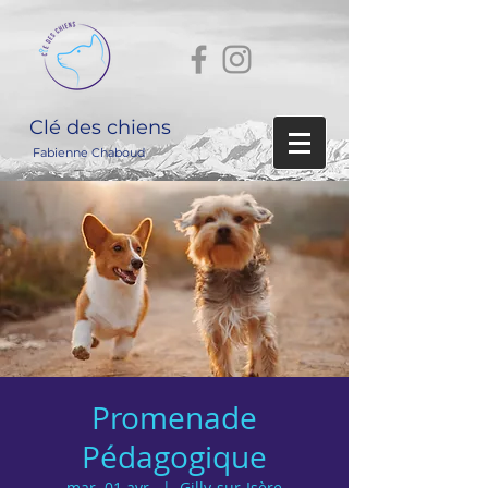
Clé des chiens
Fabienne Chaboud
Promenade
Pédagogique
mar. 01 avr.
  |  
Gilly-sur-Isère