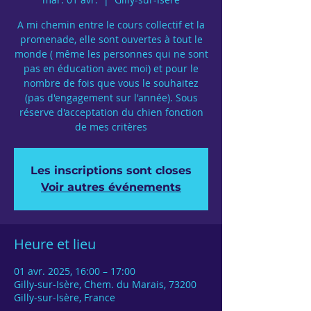
A mi chemin entre le cours collectif et la
promenade, elle sont ouvertes à tout le
monde ( même les personnes qui ne sont
pas en éducation avec moi) et pour le
nombre de fois que vous le souhaitez
(pas d'engagement sur l'année). Sous
réserve d'acceptation du chien fonction
de mes critères
Les inscriptions sont closes
Voir autres événements
Heure et lieu
01 avr. 2025, 16:00 – 17:00
Gilly-sur-Isère, Chem. du Marais, 73200
Gilly-sur-Isère, France