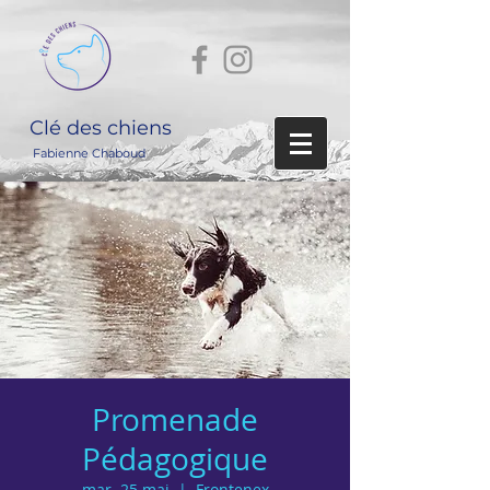
Clé des chiens
Fabienne Chaboud
Promenade
Pédagogique
mar. 25 mai
  |  
Frontenex