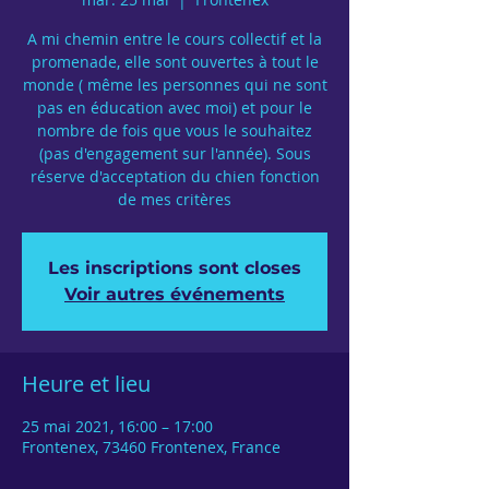
A mi chemin entre le cours collectif et la
promenade, elle sont ouvertes à tout le
monde ( même les personnes qui ne sont
pas en éducation avec moi) et pour le
nombre de fois que vous le souhaitez
(pas d'engagement sur l'année). Sous
réserve d'acceptation du chien fonction
de mes critères
Les inscriptions sont closes
Voir autres événements
Heure et lieu
25 mai 2021, 16:00 – 17:00
Frontenex, 73460 Frontenex, France