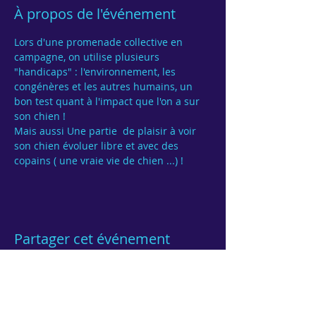
À propos de l'événement
Lors d'une promenade collective en 
campagne, on utilise plusieurs 
"handicaps" : l'environnement, les 
congénères et les autres humains, un 
bon test quant à l'impact que l'on a sur 
Mais aussi Une partie  de plaisir à voir 
son chien évoluer libre et avec des 
Partager cet événement