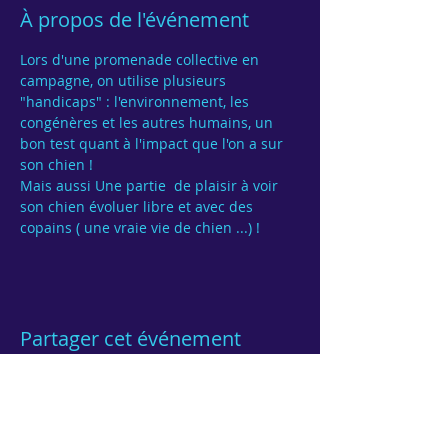
À propos de l'événement
Lors d'une promenade collective en 
campagne, on utilise plusieurs 
"handicaps" : l'environnement, les 
congénères et les autres humains, un 
bon test quant à l'impact que l'on a sur 
Mais aussi Une partie  de plaisir à voir 
son chien évoluer libre et avec des 
Partager cet événement