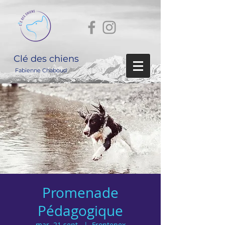
Clé des chiens
Fabienne Chaboud
Promenade
Pédagogique
mar. 21 sept.
  |  
Frontenex