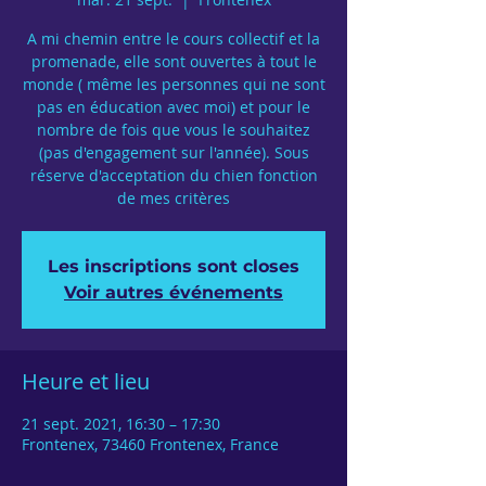
A mi chemin entre le cours collectif et la
promenade, elle sont ouvertes à tout le
monde ( même les personnes qui ne sont
pas en éducation avec moi) et pour le
nombre de fois que vous le souhaitez
(pas d'engagement sur l'année). Sous
réserve d'acceptation du chien fonction
de mes critères
Les inscriptions sont closes
Voir autres événements
Heure et lieu
21 sept. 2021, 16:30 – 17:30
Frontenex, 73460 Frontenex, France